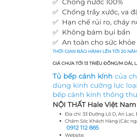
✅ Chống nước 100%
✅ Chống trầy xước, va đ
✅ Hạn chế rủi ro, cháy n
✅ Không bám bụi bẩn
✅ An toàn cho sức khỏe
THỜI GIAN BẢO HÀNH LÊN TỚI 20 NĂM, t
GIÁ CHƯA TỚI 13 TRIỆU ĐỒNG/M DÀI, 
Tủ bếp cánh kính
của chú
dùng kính cường lực loạ
bếp cánh kính thông th
NỘI THẤT Hale Việt Nam
Địa chỉ: 33 Đường Lô D, An Lạc
Chăm Sóc Khách Hàng (Các ngày
0912 112 885
Website: