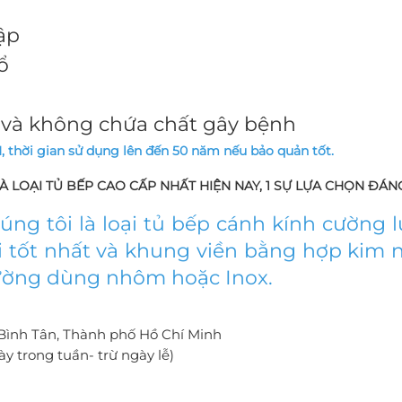
ập
ổ
 và không chứa chất gây bệnh
hời gian sử dụng lên đến 50 năm nếu bảo quản tốt.
LÀ LOẠI TỦ BẾP CAO CẤP NHẤT HIỆN NAY, 1 SỰ LỰA CHỌN ĐÁN
ng tôi là loại tủ bếp cánh kính cường l
i tốt nhất và khung viền bằng hợp kim n
ường dùng nhôm hoặc Inox.
, Bình Tân, Thành phố Hồ Chí Minh
 trong tuần- trừ ngày lễ)