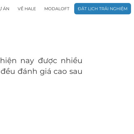
Ự ÁN
VỀ HALE
MODALOFT
ĐẶT LỊCH TRẢI NGHIỆM
hiện nay được nhiều
đều đánh giá cao sau