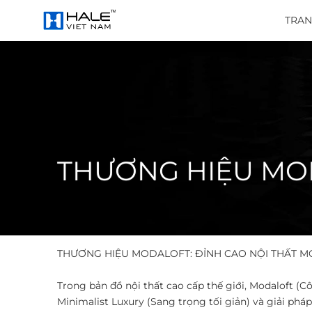
TRAN
​THƯƠNG HIỆU M
​THƯƠNG HIỆU MODALOFT: ĐỈNH CAO NỘI THẤT M
Trong bản đồ nội thất cao cấp thế giới, Modaloft 
Minimalist Luxury (Sang trọng tối giản) và giải ph