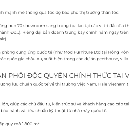
 mạnh mẽ thông qua tốc độ bao phủ thị trường thần tốc: ​
hống hơn 70 showroom sang trọng tọa lạc tại các vị trí đắc địa 
nh Đô...). Riêng đại bản doanh trưng bày chính nằm ngay trên 
ir).
ăn phòng cung ứng quốc tế (như Mod Furniture Ltd tại Hồng Kôn
c quốc gia châu Âu, xuất hiện trong các dự án penthouse, villa c
ÂN PHỐI ĐỘC QUYỀN CHÍNH THỨC TẠI VI
g lưu chuẩn quốc tế về thị trường Việt Nam, Hale Vietnam tự 
lớn, giúp các chủ đầu tư, kiến trúc sư và khách hàng cao cấp t
bảo hành và tiêu chuẩn kỹ thuật từ nhà máy quốc tế. ​
p quy mô 1.800 m² ​