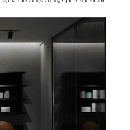
t kế, chất cảm vật liệu và công nghệ chế tạo module