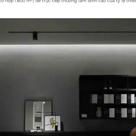
 hợp 1.800 m²) để trực tiếp thưởng lãm đỉnh cao của tỷ lệ thiế