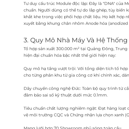
​Tư duy cấu trúc Module độc lập: Đây là "DNA" của Mo
chuẩn. Người dùng có thể tự do lắp ghép, tùy biến kí
khắt khe trong việc phối hợp chất liệu. Họ kết hợp
xuyết bằng khung chân nhôm Anode hóa (anodized a
3. Quy Mô Nhà Máy Và Hệ Thống
Tổ hợp sản xuất 300.000 m² tại Quảng Đông, Trung
hiện đại chuẩn hóa bậc nhất thế giới hiện nay: ​
Quy mô hạ tầng vượt trội: Với tổng diện tích tổ hợ
cho từng phân khu từ gia công cơ khí chính xác, dán
Dây chuyền công nghệ Đức: Toàn bộ quy trình từ cắ
đảm bảo sai số kỹ thuật dưới mức 0.1mm. ​
Tiêu chuẩn chất lượng nghiêm ngặt: Đạt hàng loạt 
vệ môi trường CQC và Chứng nhận lựa chọn xanh (Gre
Mạng lưới hơn 70 Showroom phủ sóng toàn cầu ​