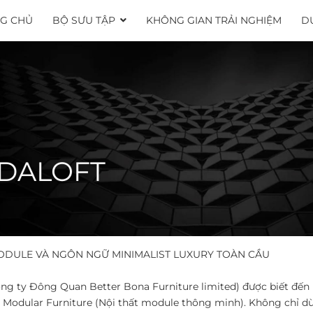
G CHỦ
BỘ SƯU TẬP
KHÔNG GIAN TRẢI NGHIỆM
D
ODALOFT
ODULE VÀ NGÔN NGỮ MINIMALIST LUXURY TOÀN CẦU ​
(Công ty Đông Quan Better Bona Furniture limited) được biết đế
áp Modular Furniture (Nội thất module thông minh). Không chỉ d