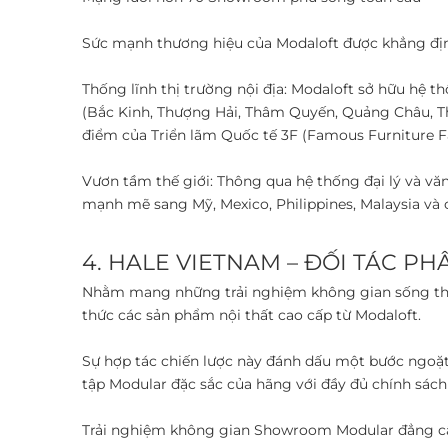
Sức mạnh thương hiệu của Modaloft được khẳng định
Thống lĩnh thị trường nội địa: Modaloft sở hữu hệ t
(Bắc Kinh, Thượng Hải, Thâm Quyến, Quảng Châu, Thà
điểm của Triển lãm Quốc tế 3F (Famous Furniture Fa
Vươn tầm thế giới: Thông qua hệ thống đại lý và v
mạnh mẽ sang Mỹ, Mexico, Philippines, Malaysia và cá
4. HALE VIETNAM – ĐỐI TÁC PH
Nhằm mang những trải nghiệm không gian sống thượn
thức các sản phẩm nội thất cao cấp từ Modaloft. ​
Sự hợp tác chiến lược này đánh dấu một bước ngoặt 
tập Modular đặc sắc của hãng với đầy đủ chính sách 
Trải nghiệm không gian Showroom Modular đẳng cấ