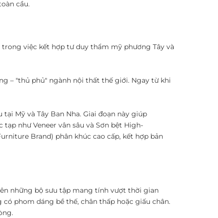
àn cầu. ​
ược trong việc kết hợp tư duy thẩm mỹ phương Tây và
 – "thủ phủ" ngành nội thất thế giới. Ngay từ khi
u tại Mỹ và Tây Ban Nha. Giai đoạn này giúp
c tạp như Veneer vân sâu và Sơn bệt High-
Furniture Brand) phân khúc cao cấp, kết hợp bản
 nên những bộ sưu tập mang tính vượt thời gian
ờng có phom dáng bề thế, chân thấp hoặc giấu chân.
òng.