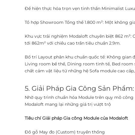
Để hiện thực hóa trọn vẹn tinh thần Minimalist Luxu
Tổ hợp Showroom Tổng thể 1.800 m²: Một không gian 
Khu vực trải nghiệm Modaloft chuyên biệt 862 m²: C
tới 862m² với chiều cao trần tiêu chuẩn 2.9m. ​
Bố trí Layout phân khu chuẩn quốc tế: Không gian 
Living room bề thế, Dining room tinh tế, Bed room 
chất cảm vật liệu từ những hệ Sofa module cao cấp, 
5. Giải Pháp Gia Công Sản Phẩm:
​Nhờ quy trình chuẩn hóa Module trên quy mô công 
Modaloft mang lại những giá trị vượt trộ
Tiêu chí Giải pháp Gia công Module của Modaloft
Đồ gỗ May đo (Custom) truyền thống