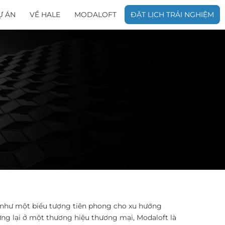
Ự ÁN
VỀ HALE
MODALOFT
ĐẶT LỊCH TRẢI NGHIỆM
n như một biểu tượng tiên phong cho xu hướng
ừng lại ở một thương hiệu thương mại, Modaloft là