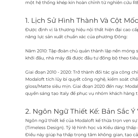
một hệ thống khép kín hoàn chỉnh từ nghiên cứu R&
1. Lịch Sử Hình Thành Và Cột Mốc 
Được định vị là thương hiệu nội thất hiện đại cao c
năng lực sản xuất chuẩn xác của phương Đông: ​
Năm 2010: Tập đoàn chủ quản thành lập nền móng sản
khởi đầu, nhà máy đã được đầu tư đồng bộ theo tiêu 
Giai đoạn 2010 - 2020: Trở thành đối tác gia công c
Modaloft tích lũy bí quyết công nghệ, kiểm soát ch
gloss/Matte siêu mịn. ​Giai đoạn 2020 đến nay: Moda
quyền sáng tạo Italy để phục vụ nhóm khách hàng thư
2. Ngôn Ngữ Thiết Kế: Bản Sắc Ý V
Ngôn ngữ thiết kế của Modaloft kế thừa trọn vẹn sự
(Timeless Design). ​Tỷ lệ hình học và Kiểu dáng thấ
Điều này giúp hạ thấp trọng tâm không gian, tạo c