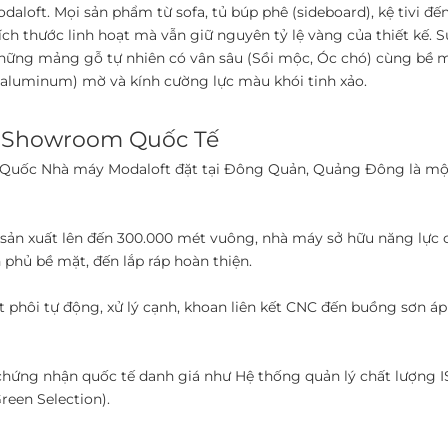
daloft. Mọi sản phẩm từ sofa, tủ búp phê (sideboard), kệ tivi đến
ch thước linh hoạt mà vẫn giữ nguyên tỷ lệ vàng của thiết kế. ​S
 những mảng gỗ tự nhiên có vân sâu (Sồi mộc, Óc chó) cùng bề 
luminum) mờ và kính cường lực màu khói tinh xảo. ​
 Showroom Quốc Tế ​
 Quốc ​Nhà máy Modaloft đặt tại Đông Quản, Quảng Đông là một
p sản xuất lên đến 300.000 mét vuông, nhà máy sở hữu năng lực
 phủ bề mặt, đến lắp ráp hoàn thiện.
t phôi tự động, xử lý cạnh, khoan liên kết CNC đến buồng sơn 
chứng nhận quốc tế danh giá như Hệ thống quản lý chất lượng I
en Selection). ​