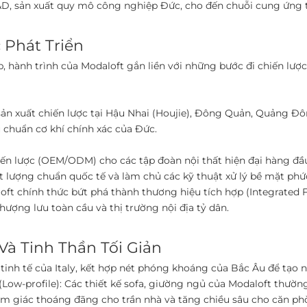
D, sản xuất quy mô công nghiệp Đức, cho đến chuỗi cung ứng to
Phát Triển ​
ấp, hành trình của Modaloft gắn liền với những bước đi chiến l
 xuất chiến lược tại Hậu Nhai (Houjie), Đông Quản, Quảng Đông
chuẩn cơ khí chính xác của Đức. ​
hiến lược (OEM/ODM) cho các tập đoàn nội thất hiện đại hàng đầ
ất lượng chuẩn quốc tế và làm chủ các kỹ thuật xử lý bề mặt phứ
loft chính thức bứt phá thành thương hiệu tích hợp (Integrated 
ợng lưu toàn cầu và thị trường nội địa tỷ dân. ​
à Tinh Thần Tối Giản ​
 tinh tế của Italy, kết hợp nét phóng khoáng của Bắc Âu để tạo
p (Low-profile): Các thiết kế sofa, giường ngủ của Modaloft thư
ảm giác thoáng đãng cho trần nhà và tăng chiều sâu cho căn ph