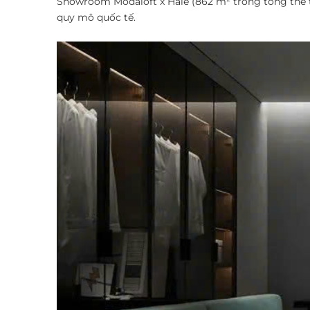
Showroom Modaloft x Hale (862 m² trong tổng thể tổ
quy mô quốc tế. ​